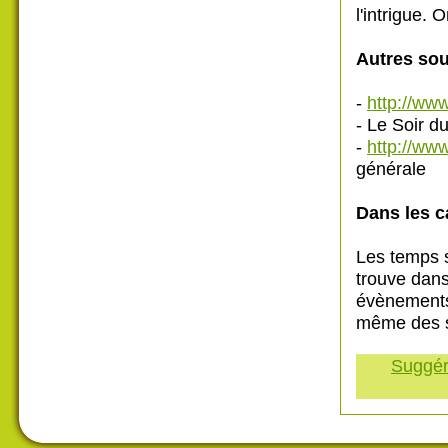
l'intrigue.
Autres sou
-
http://ww
- Le Soir d
-
http://ww
générale
Dans les c
Les temps s
trouve dans
évènements
même des so
Suggére