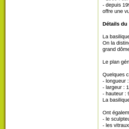
- depuis 19
offre une v
Détails du 
La basiliqu
On la distin
grand dôme
Le plan gén
Quelques ch
- longueur 
- largeur :
- hauteur :
La basiliqu
Ont égaleme
- le sculpt
- les vitrau