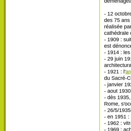
déménagea e
- 12 octobr
des 75 ans 
réalisée par 
cathédrale 
- 1909 : sui
est dénonc
- 1914 : le
- 29 juin 19
architectur
- 1921 : l'
ar
du Sacré-Cœ
- janvier 1
- aout 1930 
- dès 1935,
Rome, s'occ
- 26/5/1935 
- en 1951 :
- 1962 : vit
- 1969 : ac