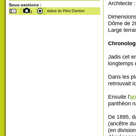
Architecte 
Sous-sections :
statue du Père Damien
3
Dimensions 
Dôme de 20
Large terra
Chronologi
Jadis cet en
longtemps u
Dans les p
retrouvait i
Ensuite l'
ar
panthéon na
De 1895, da
(ancêtre du
(en divisio