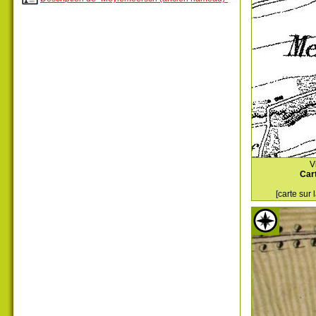
V
Car
[carte sur