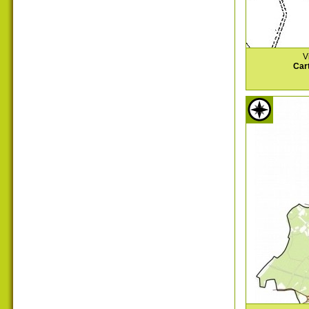
V
Car