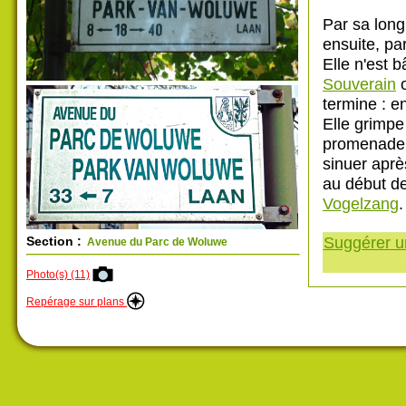
Par sa long
ensuite, par
Elle n'est 
Souverain
o
termine : e
Elle grimpe
promenade 
sinuer aprè
au début d
Vogelzang
.
Suggérer un
Section :
Avenue du Parc de Woluwe
Photo(s) (11)
Repérage sur plans