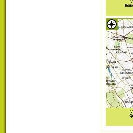
V
Editi
V
Qu