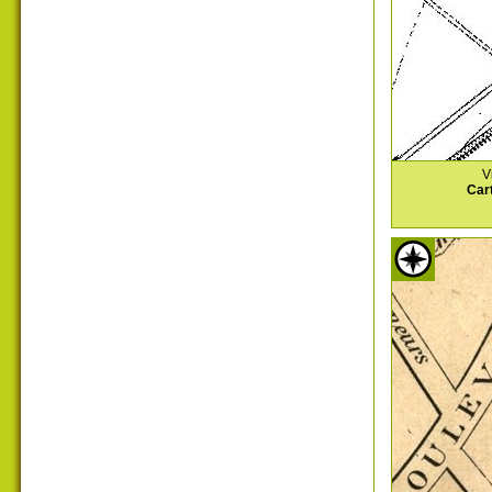
V
Car