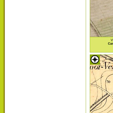
V
Car