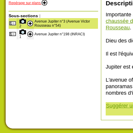
Descripti
Repérage sur plans
Importante 
Sous-sections :
chaussée d
Avenue Jupiter n°3 (Avenue Victor
Rousseau n°54)
2
Rousseau
.
Avenue Jupiter n°198 (INRACI)
1
Dieu des die
Il est l'équ
Jupiter est
L'avenue of
panoramas s
nombres d'
Suggérer un