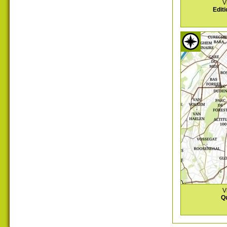
V
Editi
V
Qu