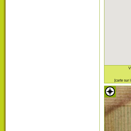
V
[carte sur