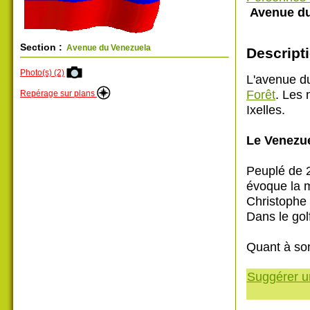
Avenue du
Section :
Avenue du Venezuela
Descripti
Photo(s) (2)
L'avenue du
Forêt
. Les 
Repérage sur plans
Ixelles.
Le Venezu
Peuplé de 2
évoque la m
Christophe
Dans le gol
Quant à son 
Suggérer un