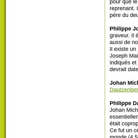
pour que le
reprenant. I
père du de
Philippe J
graveur. Il 
aussi de no
Il existe un
Joseph Mail
indiqués et
devrait dat
Johan Mic
Dautzenbe
Philippe D
Johan Michi
essentielle
était coprop
Ce fut un c
monde (4,5 