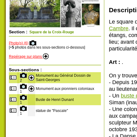
Descripti
Le square d
Cambre
. I
Section :
Square de la Croix-Rouge
étangs, com
lieu; avant
Photo(s) (6)
particularit
[+
5
photos dans les sous-sections ci-dessous]
Repérage sur plans
Art :
.
Sous-sections :
On y trouve
Monument au Général Dossin de
Saint-Georges
2
- Depuis 19
au lieutena
Monument aux pionniers coloniaux
1
- Un
buste 
Buste de Henri Dunant
Siman (inau
1
- Une colon
statue de "Pascale"
1
aux campag
sculpteur M
octobre 193
- La Danse