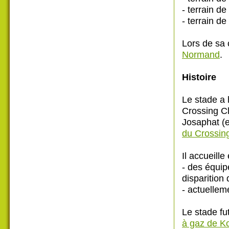
- terrain de
- terrain d
Lors de sa 
Normand
.
Histoire
Le stade a
Crossing C
Josaphat (
du Crossin
Il accueille
- des équi
disparition 
- actuelle
Le stade fut
à gaz de K