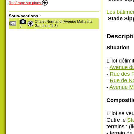
Repérage sur plans
Les bâtime
Sous-sections :
Stade Sip
Chalet Normand (Avenue Mahatma
Gandhi n°1-3)
3
Descripti
Situation
L'ilot délimi
-
Avenue du
-
Rue des F
-
Rue de N
-
Avenue M
Compositi
L'ilot se veu
Outre le
St
terrains : (
- terrain d