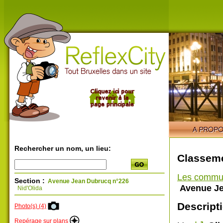
Rechercher un nom, un lieu:
Classeme
Les commu
Section :
Avenue Jean Dubrucq n°226
Avenue Je
Nid'Olida
Descripti
Photo(s) (4)
Repérage sur plans