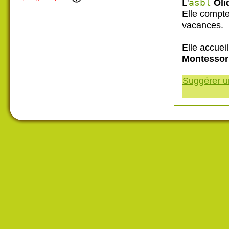
L'
asbl
Oli
Elle compte
vacances.
Elle accuei
Montessor
Suggérer un