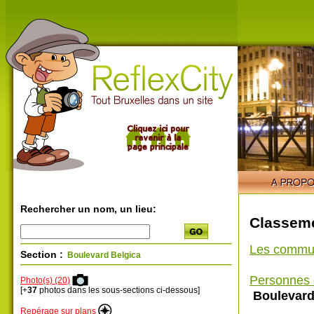
Rechercher un nom, un lieu:
Classeme
Les commu
Section :
Boulevard Belgica
Personnes 
Photo(s) (20)
[+
37
photos dans les sous-sections ci-dessous]
Boulevard
Repérage sur plans