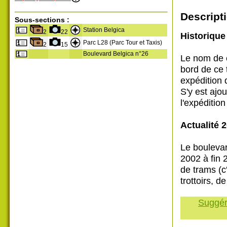
Descripti
Sous-sections :
Station Belgica
2
22
Historique
Parc L28 (Parc Tour et Taxis)
2
15
Boulevard Belgica n°26
Le nom de 
bord de ce 
expédition 
S'y est ajo
l'expéditio
Actualité 
Le boulevar
2002 à fin 
de trams (c
trottoirs, d
Suggére