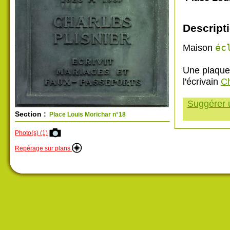
Descripti
Maison
éc
Une plaque
l'écrivain
Ch
Suggérer u
Section :
Place Louis Morichar n°18
Photo(s) (1)
Repérage sur plans