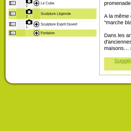
promenade. 
Le Cube
2
Sculpture Légende
A la même é
2
"marche bla
Sculpture Esprit Ouvert
1
Fontaine
Dans les an
d'anciennes
maisons… ma
Suggére