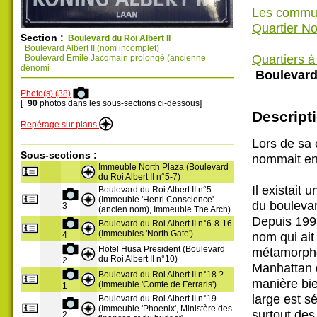
Les commu
Quartier N
Section :
Boulevard du Roi Albert II
Boulevard Albert II (nom incomplet)
Quartiers 
Boulevard Emile Jacqmain prolongé (ancienne
dénomi
Boulevard 
Photo(s) (38)
[+
90
photos dans les sous-sections ci-dessous]
Descripti
Repérage sur plans
Lors de sa 
Sous-sections :
nommait e
Immeuble North Plaza (Boulevard
du Roi Albert II n°5-7)
Il existait 
Boulevard du Roi Albert II n°5
(Immeuble 'Henri Conscience'
du bouleva
3
(ancien nom), Immeuble The Arch)
Depuis 199
Boulevard du Roi Albert II n°6-8-16
(Immeubles 'North Gate')
nom qui ait
4
Hotel Husa President (Boulevard
métamorphos
du Roi Albert II n°10)
2
Manhattan de
Boulevard du Roi Albert II n°18 ?
manière bie
(Immeuble 'Comte de Ferraris')
1
large est s
Boulevard du Roi Albert II n°19
(Immeuble 'Phoenix', Ministère des
surtout des
2