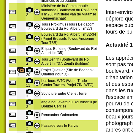
finances et du budget)
Ministère de la Communauté
flamande (Boulevard du Roi Albert
Inter-envir
II n°20, Ministerie van de Vlaamse
2
déplore que
Gemeenschap)
espace publ
Tours Proximus (Tours Belgacom,
Boulevard du Roi Albert II n°27)
13
tours de bu
Boulevard du Roi Albert II n°32-34
(Projet Brussels Tower, Ancienne
7
Tour TBR)
Actualité 1
Ellipse Building (Boulevard du Roi
Albert II n°35)
6
Les appréci
Tour Zénith (Boulevard du Roi
sont pas tou
Albert II n°37, Zénith Building)
4
boulevard, 
Projet Quatuor (Site de Beobank-
Quatuor (tour D))
1
20
d'habitation
Les tours WTC (World Trade
et des espa
Center Towers, Projet ZIN, WTC)
11
dans les ru
Sculpture Entre Ciel et Terre
l'espace am
3
angle boulevard du Roi Albert II (le
pourvu de 
Double Cercle)
3
contemporai
Rencontrer Ontmoeten
beaux jours
2
photographe
Passage vers le Parvis
2
arbres ont a