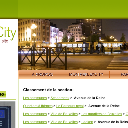
Classement de la section:
Les communes
>
Schaerbeek
>
Avenue de la Reine
Quartiers à thèmes
>
Le Parcours royal
>
Avenue de la Reine
Les communes
>
Ville de Bruxelles
>
Les quartiers de Bruxelles
>
Q
Les communes
>
Ville de Bruxelles
>
Laeken
>
Avenue de la Rein