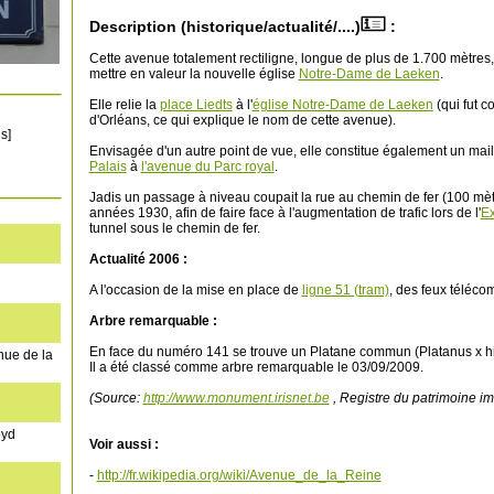
Description (historique/actualité/....)
:
Cette avenue totalement rectiligne, longue de plus de 1.700 mètres,
mettre en valeur la nouvelle église
Notre-Dame de Laeken
.
Elle relie la
place Liedts
à l'
église Notre-Dame de Laeken
(qui fut c
d'Orléans, ce qui explique le nom de cette avenue).
s]
Envisagée d'un autre point de vue, elle constitue également un mai
Palais
à
l'avenue du Parc royal
.
Jadis un passage à niveau coupait la rue au chemin de fer (100 mètr
années 1930, afin de faire face à l'augmentation de trafic lors de l'
Ex
tunnel sous le chemin de fer.
Actualité 2006 :
A l'occasion de la mise en place de
ligne 51 (tram)
, des feux téléco
Arbre remarquable :
En face du numéro 141 se trouve un Platane commun (Platanus x hi
nue de la
Il a été classé comme arbre remarquable le 03/09/2009.
(Source:
http://www.monument.irisnet.be
, Registre du patrimoine im
oyd
Voir aussi :
-
http://fr.wikipedia.org/wiki/Avenue_de_la_Reine