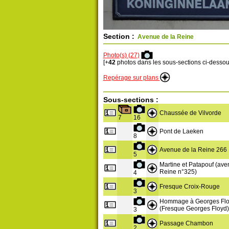
Section :
Avenue de la Reine
Photo(s) (27)
[+
42
photos dans les sous-sections ci-dessou
Repérage sur plans
Sous-sections :
Chaussée de Vilvorde
7
16
Pont de Laeken
8
Avenue de la Reine 266
5
Martine et Patapouf (ave
Reine n°325)
4
Fresque Croix-Rouge
3
Hommage à Georges Fl
(Fresque Georges Floyd)
3
Passage Chambon
2