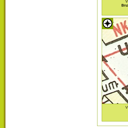
V
Bru
V