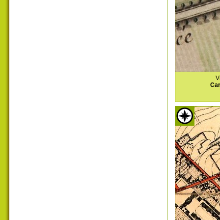
V
Car