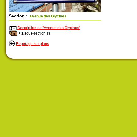
Section :
Avenue des Glycines
Description de "Avenue des Glycines"
+
1
sous-section(s)
Repérage sur plans