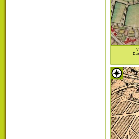
V
Car