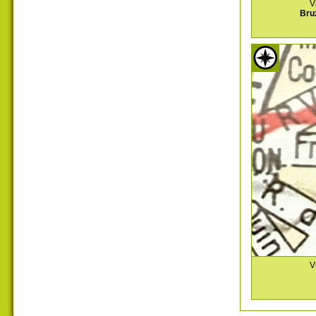
V
Bru
V