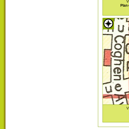
V
Plan 
V