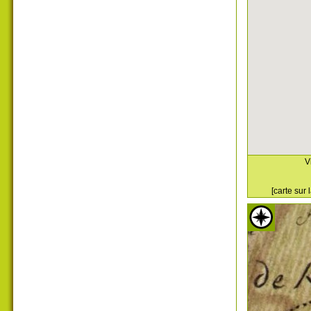
V
[carte sur