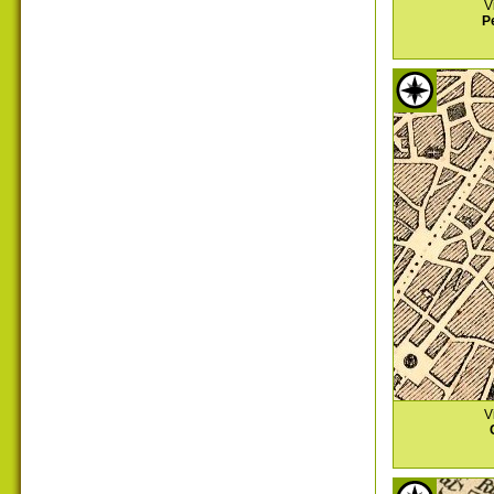
V
P
V