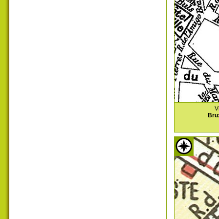
V
Bru