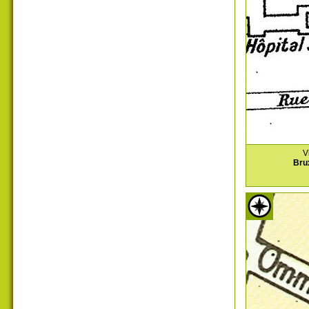
V
Bru