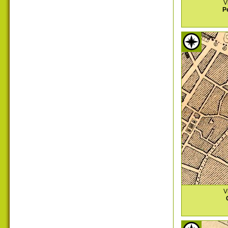
V
P
V