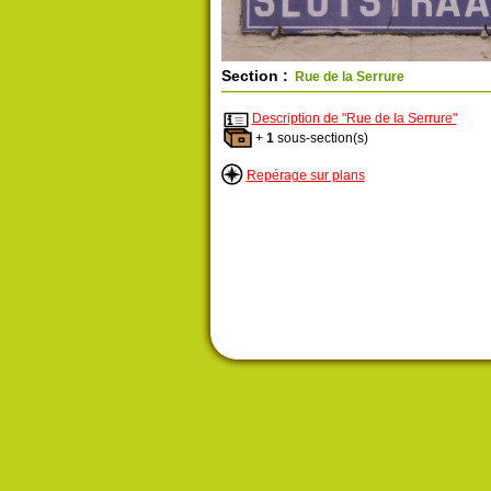
Section :
Rue de la Serrure
Description de "Rue de la Serrure"
+
1
sous-section(s)
Repérage sur plans