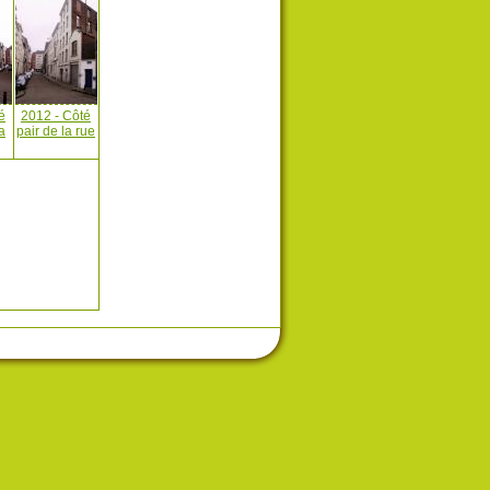
é
2012 - Côté
a
pair de la rue