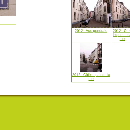
2012 - Vue générale
2012 - Côt
impair de l
rue
2012 - Côté impair de la
rue