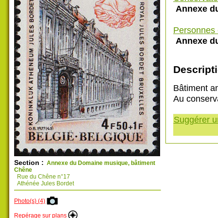
Annexe du
Personnes 
Annexe du
Descripti
Bâtiment a
Au conserva
Suggérer un
Section :
Annexe du Domaine musique, bâtiment
Chêne
Rue du Chêne n°17
Athénée Jules Bordet
Photo(s) (4)
Repérage sur plans