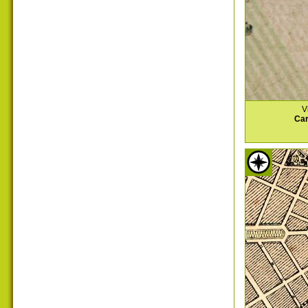
V
Car