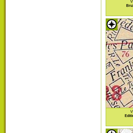
V
Bru
V
Editi