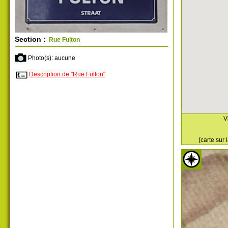
Section :
Rue Fulton
Photo(s): aucune
Description de "Rue Fulton"
V
[carte sur