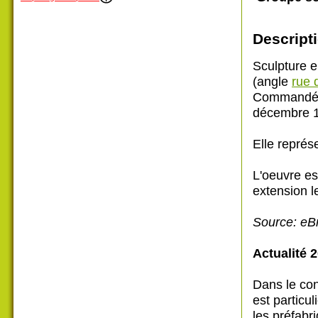
Descripti
Sculpture 
(angle
rue 
Commandée e
décembre 1
Elle représe
L'oeuvre es
extension 
Source: eB
Actualité 
Dans le con
est particu
les préfabr