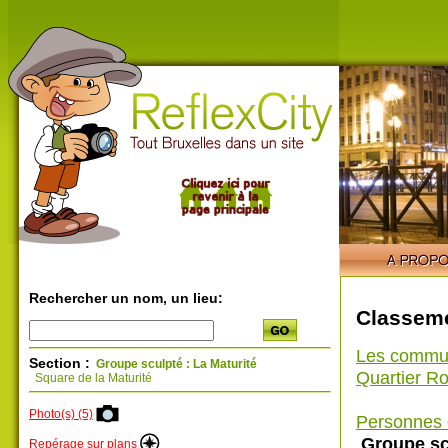
Rechercher un nom, un lieu:
Classeme
Les commu
Section :
Groupe sculpté : La Maturité
Quartier Ro
Square de la Maturité
Photo(s) (5)
Personnes 
Groupe scu
Repérage sur plans