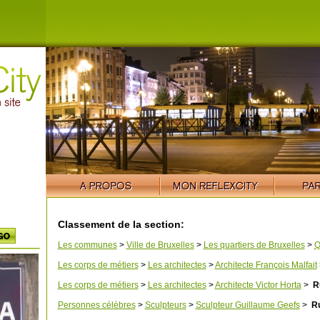
Classement de la section:
Les communes
>
Ville de Bruxelles
>
Les quartiers de Bruxelles
>
Q
Les corps de métiers
>
Les architectes
>
Architecte François Malfait
Les corps de métiers
>
Les architectes
>
Architecte Victor Horta
>
Ru
Personnes célèbres
>
Sculpteurs
>
Sculpteur Guillaume Geefs
>
Ru