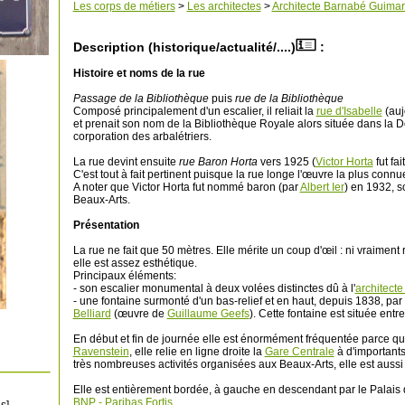
Les corps de métiers
>
Les architectes
>
Architecte Barnabé Guima
Description (historique/actualité/....)
:
Histoire et noms de la rue
Passage de la Bibliothèque
puis
rue de la Bibliothèque
Composé principalement d'un escalier, il reliait la
rue d'Isabelle
(auj
et prenait son nom de la Bibliothèque Royale alors située dans la 
corporation des arbalétriers.
La rue devint ensuite
rue Baron Horta
vers 1925 (
Victor Horta
fut fa
C'est tout à fait pertinent puisque la rue longe l'œuvre la plus conn
A noter que Victor Horta fut nommé baron (par
Albert Ier
) en 1932, s
Beaux-Arts.
Présentation
La rue ne fait que 50 mètres. Elle mérite un coup d'œil : ni vraiment
elle est assez esthétique.
Principaux éléments:
- son escalier monumental à deux volées distinctes dû à l'
architecte
- une fontaine surmonté d'un bas-relief et en haut, depuis 1838, p
Belliard
(œuvre de
Guillaume Geefs
). Cette fontaine est située entre
En début et fin de journée elle est énormément fréquentée parce qu
Ravenstein
, elle relie en ligne droite la
Gare Centrale
à d'importants
très nombreuses activités organisées aux Beaux-Arts, elle est aussi
Elle est entièrement bordée, à gauche en descendant par le Palais d
BNP - Paribas Fortis
.