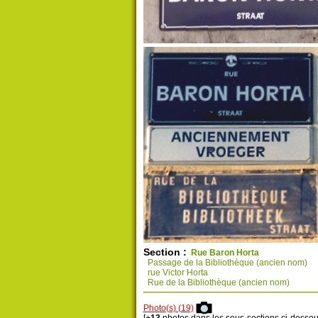
Section :
Rue Baron Horta
Passage de la Bibliothèque (ancien nom)
rue Victor Horta
Rue de la Bibliothèque (ancien nom)
Photo(s) (19)