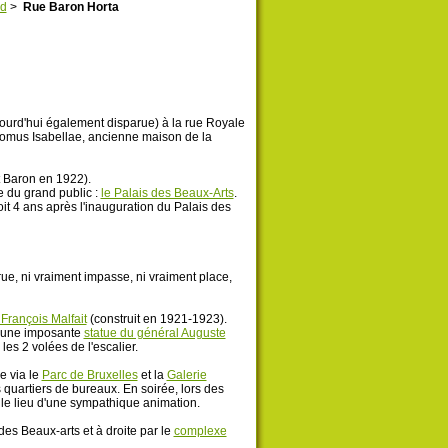
rd
>
Rue Baron Horta
ourd'hui également disparue) à la rue Royale
Domus Isabellae, ancienne maison de la
it Baron en 1922).
ue du grand public :
le Palais des Beaux-Arts
.
oit 4 ans après l'inauguration du Palais des
 rue, ni vraiment impasse, ni vraiment place,
 François Malfait
(construit en 1921-1923).
ar une imposante
statue du général Auguste
 les 2 volées de l'escalier.
e via le
Parc de Bruxelles
et la
Galerie
 quartiers de bureaux. En soirée, lors des
 le lieu d'une sympathique animation.
es Beaux-arts et à droite par le
complexe