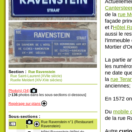
Actuellemen
Canterstee
de la
rue M
façade prin
et l'
Hôtel R
aussi le re
l'immeuble 
Mortier d'Or
La partie a
les numéros
Section :
ne date qu
Rue Ravenstein
Rue Saint-Laurent (XVIIe siècle)
la
rue Tera
Ruelle Meldert (XIV-XVe siècles)
anciennes; i
Photo(s) (34)
[+
136
photos dans les sous-sections ci-dessous]
En 1572 on 
Repérage sur plans
Du
mobile 
Sous-sections :
de la rue 
Rue Ravenstein n°1 (Restaurant
Ravenstein)
5
Autre
curi