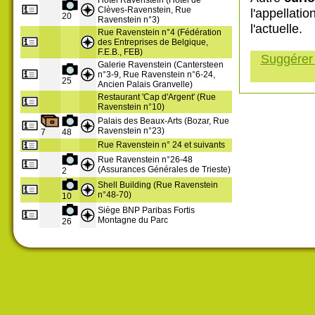
Hôtel Ravenstein (Hôtel de
Clèves-Ravenstein, Rue
l'appellati
20
Ravenstein n°3)
l'actuelle.
Rue Ravenstein n°4 (Fédération
des Entreprises de Belgique,
F.E.B., FEB)
Suggérer 
Galerie Ravenstein (Cantersteen
n°3-9, Rue Ravenstein n°6-24,
25
Ancien Palais Granvelle)
Restaurant 'Cap d'Argent' (Rue
Ravenstein n°10)
Palais des Beaux-Arts (Bozar, Rue
Ravenstein n°23)
7
48
Rue Ravenstein n° 24 et suivants
Rue Ravenstein n°26-48
(Assurances Générales de Trieste)
2
Shell Building (Rue Ravenstein
n°48-70)
10
Siège BNP Paribas Fortis
Montagne du Parc
26