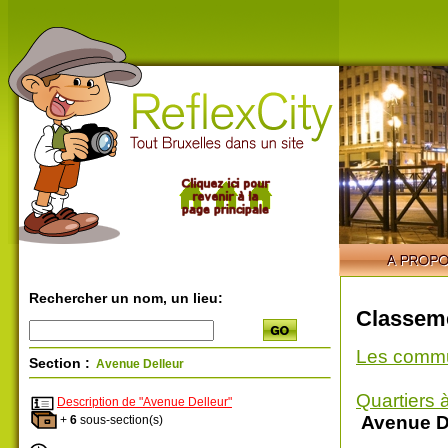
Rechercher un nom, un lieu:
Classeme
Les comm
Section :
Avenue Delleur
Quartiers 
Description de "Avenue Delleur"
Avenue D
+
6
sous-section(s)