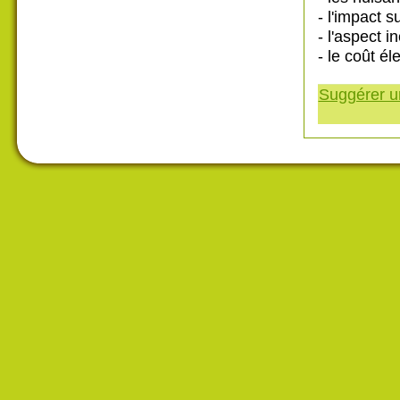
- l'impact 
- l'aspect 
- le coût él
Suggérer un