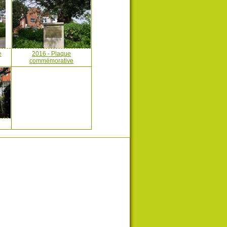
e
2016 - Plaque
commémorative