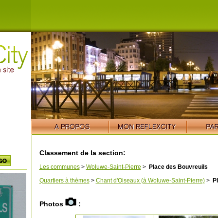
Classement de la section:
Les communes
>
Woluwe-Saint-Pierre
>
Place des Bouvreuils
Quartiers à thèmes
>
Chant d'Oiseaux (à Woluwe-Saint-Pierre)
>
Pl
Photos
: