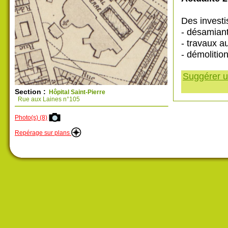
Des investi
- désamian
- travaux a
- démolitio
Suggérer un
Section :
Hôpital Saint-Pierre
Rue aux Laines n°105
Photo(s) (8)
Repérage sur plans