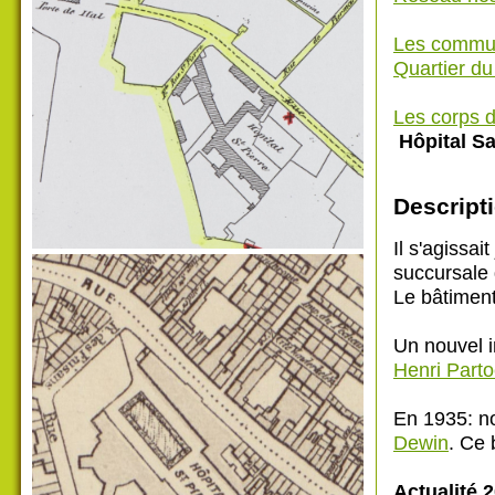
Les commu
Quartier d
Les corps d
Hôpital Sa
Descripti
Il s'agissai
succursale 
Le bâtiment 
Un nouvel i
Henri Part
En 1935: no
Dewin
. Ce 
Actualité 