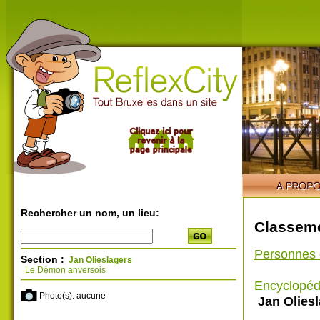
Rechercher un nom, un lieu:
Classeme
Personnes 
Section :
Jan Olieslagers
Le Démon anversois
Encyclopéd
Photo(s): aucune
Jan Oliesl