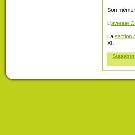
Son mémoria
L'
avenue Ol
La
section 
XI.
Suggérer 