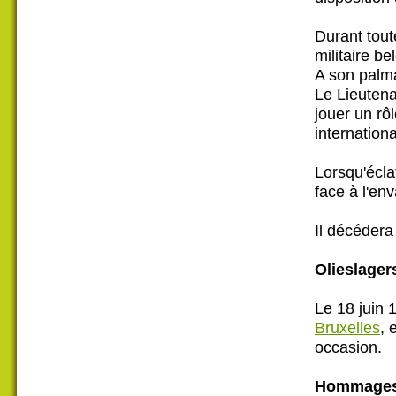
Durant tout
militaire b
A son palma
Le Lieutena
jouer un rôl
internation
Lorsqu'écla
face à l'en
Il décédera
Olieslager
Le 18 juin 1
Bruxelles
, 
occasion.
Hommages 