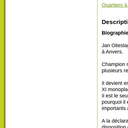
Quartiers 
Descripti
Biographi
Jan Oliesla
à Anvers.
Champion mo
plusieurs r
Il devient e
XI monoplan
Il est le se
pourquoi il 
importants
A la déclar
disposition