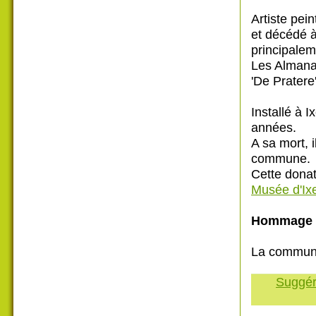
Artiste pei
et décédé à 
principalem
Les Almanac
'De Pratere'
Installé à 
années.
A sa mort, i
commune.
Cette donat
Musée d'Ixe
Hommage
La commune
Suggére