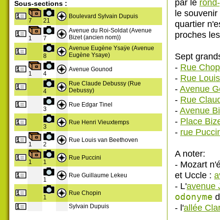
par le
rond-
Sous-sections :
le souvenir
Boulevard Sylvain Dupuis
7
21
quartier n'
Avenue du Roi-Soldat (Avenue
proches les
Bizet (ancien nom))
1
7
Avenue Eugène Ysaÿe (Avenue
Sept grands
Eugène Ysaye)
8
-
Rue Chop
Avenue Gounod
1
4
-
Rue Louis
Rue Claude Debussy (Rue
-
Avenue G
Debussy)
4
-
Rue Clau
Rue Edgar Tinel
-
Avenue Bi
3
-
Place Biz
Rue Henri Vieuxtemps
3
-
rue Puccin
Rue Louis van Beethoven
1
2
A noter:
Rue Puccini
1
1
- Mozart n'
et Uccle :
a
Rue Guillaume Lekeu
1
- L'
avenue 
Rue Chopin
odonyme
d
1
- l'
allée Cla
Sylvain Dupuis