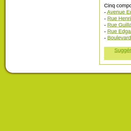
Cinq compos
-
Avenue E
-
Rue Henri
-
Rue Guil
-
Rue Edgar
-
Boulevard
Suggére