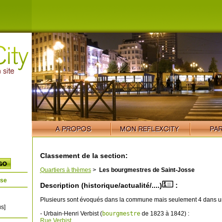
Classement de la section:
Quartiers à thèmes
>
Les bourgmestres de Saint-Josse
sse
Description (historique/actualité/....)
:
Plusieurs sont évoqués dans la commune mais seulement 4 dans un
s]
- Urbain-Henri Verbist (
bourgmestre
de 1823 à 1842) :
Rue Verbist
.