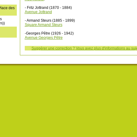
- Fritz Jottrand (1870 - 1884)
Place des
Avenue Jottrand
s
- Armand Steurs (1885 - 1899)
m))
Square Armand Steurs
-Georges Pêtre (1926 - 1942)
Avenue Georges Pêtre
Suggérer une correction ? Vous avez plus d'informations au suj