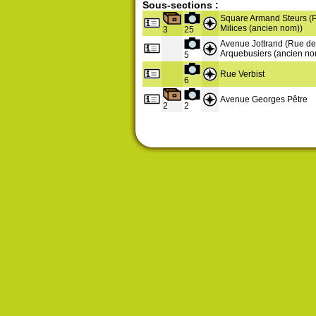
Sous-sections :
Square Armand Steurs (
Milices (ancien nom))
3
25
Avenue Jottrand (Rue de
Arquebusiers (ancien no
5
Rue Verbist
6
Avenue Georges Pêtre
2
2