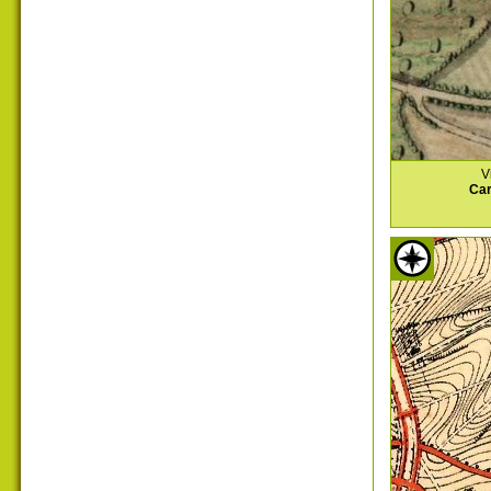
V
Car