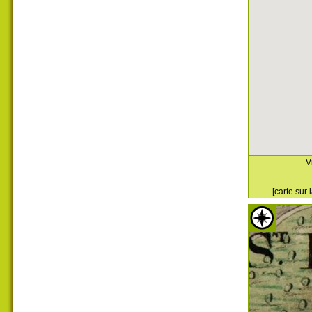
V
[carte sur