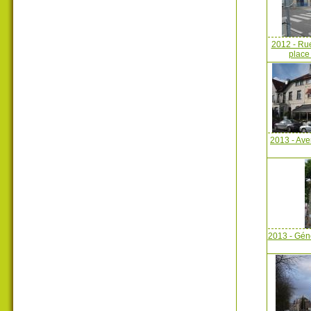
2012 - Rue
place 
2013 - Av
2013 - Gén