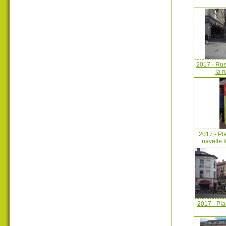
2017 - Rue
la r
2017 - Pl
navette l
2017 - Pla