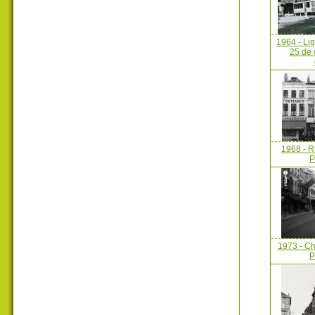
1964 - Lig
25 de 
1968 - R
P
1973 - C
P