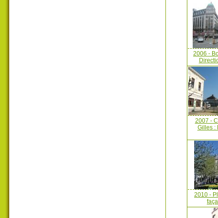
2006 - B
Direct
2007 - C
Gilles :
2010 - Pl
faça