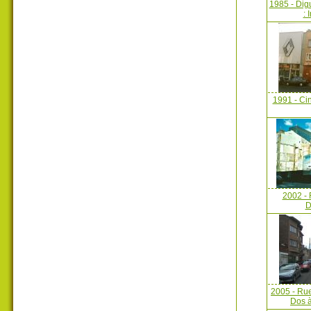
1985 - Dig
: 
1991 - Ci
2002 - 
D
2005 - Ru
Dos à