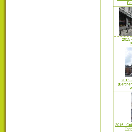
Pet
2015 -
P
2015 -
(Berchem
P
2016 - Café
Faça