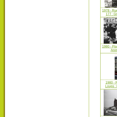
1978 - Ru
177 : G
1980 - Pla
Anim
1980 - 
Loups : 