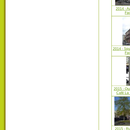
2014 - A
Faç
2014 - Squ
Faç
2015 - Qua
Café La 
2015 - R