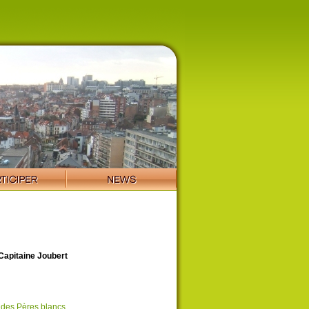
apitaine Joubert
 des Pères blancs
.