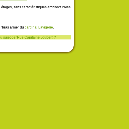
tages, sans caractéristiques architecturales
e "bras armé" du
cardinal Lavigerie
.
u sujet de 'Rue Capitaine Joubert' ?