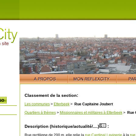
Classement de la section:
Les communes
>
Etterbeek
>
Rue Capitaine Joubert
Quartiers à thèmes
>
Missionnaires et militaires à Etterbeek
>
Rue C
Description (historique/actualité/....)
:
Rue rectiligne de 200 m, elle relie la
rue Cardinal Lavigerie
à la
rue