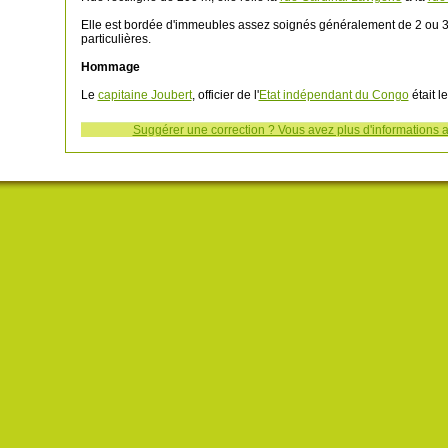
Elle est bordée d'immeubles assez soignés généralement de 2 ou 3 é
particulières.
Hommage
Le
capitaine Joubert
, officier de l'
Etat indépendant du Congo
était l
Suggérer une correction ? Vous avez plus d'informations a