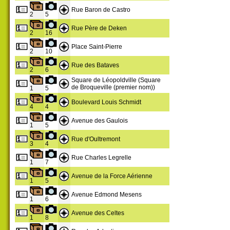
Rue Baron de Castro
2
5
Rue Père de Deken
2
16
Place Saint-Pierre
2
10
Rue des Bataves
2
6
Square de Léopoldville (Square
de Broqueville (premier nom))
1
5
Boulevard Louis Schmidt
4
4
Avenue des Gaulois
1
5
Rue d'Oultremont
3
4
Rue Charles Legrelle
1
7
Avenue de la Force Aérienne
1
5
Avenue Edmond Mesens
1
6
Avenue des Celtes
1
8