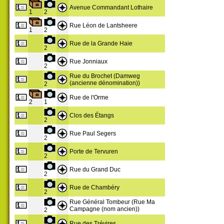
Avenue Commandant Lothaire
1
2
Rue Léon de Lantsheere
1
2
Rue de la Grande Haie
2
Rue Jonniaux
2
Rue du Brochet (Damweg
(ancienne dénomination))
2
Rue de l'Orme
2
1
Clos des Étangs
2
Rue Paul Segers
2
Porte de Tervuren
2
Rue du Grand Duc
2
Rue de Chambéry
2
Rue Général Tombeur (Rue Ma
Campagne (nom ancien))
2
Rue des Trévires