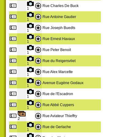
Rue Charles De Buck
1
Rue Antoine Gautier
1
Rue Joseph Buedts
1
Rue Ernest Havaux
1
Rue Peter Benoit
1
Rue du Reigersvliet
1
Rue Alex Marcette
1
Avenue Eugène Godaux
1
Rue de l'Escadron
1
Rue Abbé Cuypers
1
Rue Aviateur Thieffry
2
Rue de Gerlache
1