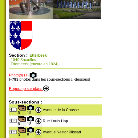
Section :
Etterbeek
1040 Bruxelles
Etterbeeck (encore en 1824)
Photo(s) (1)
[+
793
photos dans les sous-sections ci-dessous]
Repérage sur plans
Sous-sections :
Avenue de la Chasse
5
15
Rue Louis Hap
8
18
Avenue Nestor Plissart
3
5