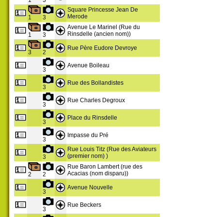
1
3
Square Princesse Jean De
Merode
1
3
Avenue Le Marinel (Rue du
Rinsdelle (ancien nom))
1
3
Rue Père Eudore Devroye
3
2
Avenue Boileau
3
Rue des Bollandistes
3
Rue Charles Degroux
3
Place du Rinsdelle
3
Impasse du Pré
3
Rue Louis Titz (Rue des Aviateurs
(premier nom) )
3
Rue Baron Lambert (rue des
Acacias (nom disparu))
2
2
Avenue Nouvelle
3
Rue Beckers
3