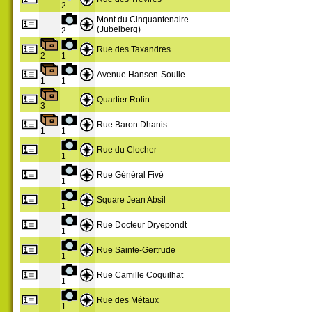
2
Mont du Cinquantenaire
(Jubelberg)
2
Rue des Taxandres
2
1
Avenue Hansen-Soulie
1
1
Quartier Rolin
3
Rue Baron Dhanis
1
1
Rue du Clocher
1
Rue Général Fivé
1
Square Jean Absil
1
Rue Docteur Dryepondt
1
Rue Sainte-Gertrude
1
Rue Camille Coquilhat
1
Rue des Métaux
1