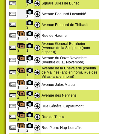
Square Jules de Burlet
3
Avenue Edouard Lacomblé
3
Avenue Edouard de Thibault
3
Rue de Haerne
1
2
Avenue Général Bernheim
(Avenue de la Sculpture (nom
3
1
disparu))
Avenue du Onze Novembre
(Avenue du 11 Novembre)
1
2
Avenue de la Chevalerie (chemin
de Malines (ancien nom), Rue des
3
1
Villas (ancien nom))
Avenue Jules Malou
1
2
Avenue des Nerviens
4
1
Rue Général Capiaumont
1
2
Rue de Theux
3
1
Rue Pierre Hap-Lemaître
1
2