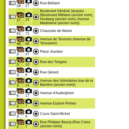
Rue Belliard
16
27
Boulevard Général Jacques
(Boulevard Militaire (ancien nom),
Houtweg (ancien nom), Avenue
17
24
Madeleine (ancien nom))
Chaussée de Wavre
61
71
Avenue de Tervuren (Avenue de
Tervueren)
46
66
Place Jourdan
3
27
Rue des Tongres
5
10
Rue Gérard
3
6
Avenue des Volontaires (rue de la
Barrière (ancien nom))
3
13
Avenue d'Auderghem
6
17
Avenue Eudore Pirmez
3
7
Cours Saint-Michel
3
6
Rue Philippe Baucq (Rue Cranz
(ancien nom))
2
7