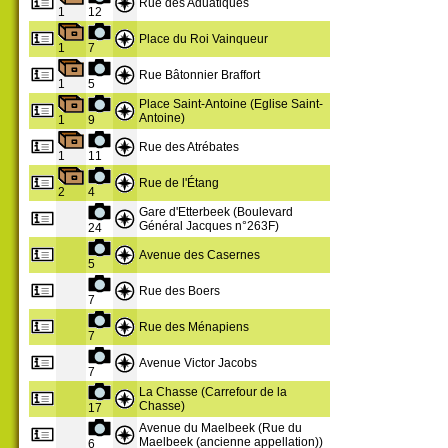
Rue des Aduatiques
1
12
Place du Roi Vainqueur
1
7
Rue Bâtonnier Braffort
1
5
Place Saint-Antoine (Eglise Saint-
Antoine)
1
9
Rue des Atrébates
1
11
Rue de l'Étang
2
4
Gare d'Etterbeek (Boulevard
Général Jacques n°263F)
24
Avenue des Casernes
5
Rue des Boers
7
Rue des Ménapiens
7
Avenue Victor Jacobs
7
La Chasse (Carrefour de la
Chasse)
17
Avenue du Maelbeek (Rue du
Maelbeek (ancienne appellation))
6