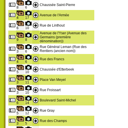
Chaussée Saint-Pierre
8
6
Avenue de l'Armée
4
17
Rue de Linthout
6
10
Avenue de l'Yser (Avenue des
Germains (première
9
8
dénomination))
Rue Général Leman (Rue des
Rentiers (ancien nom))
3
6
Rue des Francs
4
6
Chaussée d'Etterbeek
5
10
Place Van Meyel
3
11
Rue Froissart
3
10
Boulevard Saint-Michel
6
14
Rue Gray
5
12
Rue des Champs
3
5