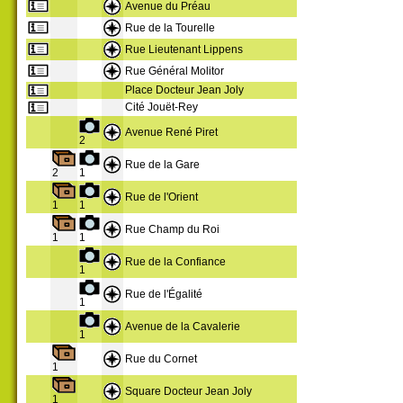
Avenue du Préau
Rue de la Tourelle
Rue Lieutenant Lippens
Rue Général Molitor
Place Docteur Jean Joly
Cité Jouët-Rey
Avenue René Piret
2
Rue de la Gare
2
1
Rue de l'Orient
1
1
Rue Champ du Roi
1
1
Rue de la Confiance
1
Rue de l'Égalité
1
Avenue de la Cavalerie
1
Rue du Cornet
1
Square Docteur Jean Joly
1