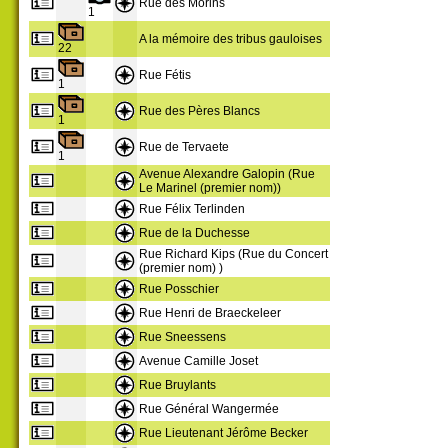
Rue des Morins
1
A la mémoire des tribus gauloises
22
Rue Fétis
1
Rue des Pères Blancs
1
Rue de Tervaete
1
Avenue Alexandre Galopin (Rue
Le Marinel (premier nom))
Rue Félix Terlinden
Rue de la Duchesse
Rue Richard Kips (Rue du Concert
(premier nom) )
Rue Posschier
Rue Henri de Braeckeleer
Rue Sneessens
Avenue Camille Joset
Rue Bruylants
Rue Général Wangermée
Rue Lieutenant Jérôme Becker