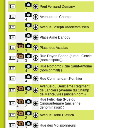
Pont Fernand Demany
7
Avenue des Champs
4
Avenue Joseph Vandersmissen
4
Place Aimé Dandoy
4
Place des Acacias
2
3
Rue Doyen Boone (rue du Cercle
(nom disparu))
2
3
Rue Nothomb (Rue Saint-Antoine
(nom primitif) )
4
Rue Commandant Ponthier
4
Avenue du Deuxième Régiment
de Lanciers (Avenue du Champ
2
3
de Manœuvres (ancien nom))
Rue Félix Hap (Rue du
Cinquantenaire (ancienne
4
2
dénomination) )
Avenue Henri Dietrich
3
2
Rue des Moissonneurs