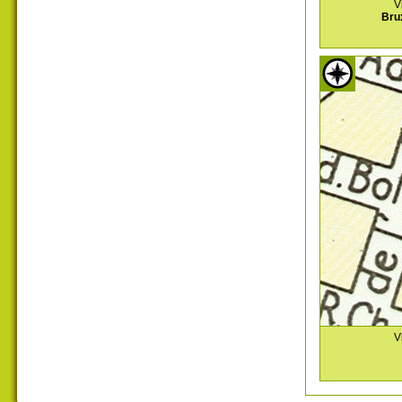
V
Bru
V