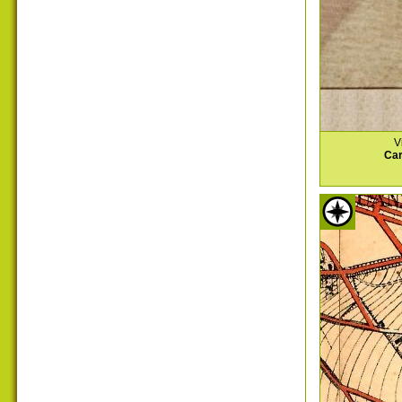
V
Car