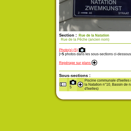
Section :
Rue de la Natation
Rue de la Pêche (ancien nom)
Photo(s) (5)
[+
5
photos dans les sous-sections ci-dessous
Repérage sur plans
Sous-sections :
Piscine communale d'Ixelles
la Natation n°10, Bassin de n
5
d'Ixelles)