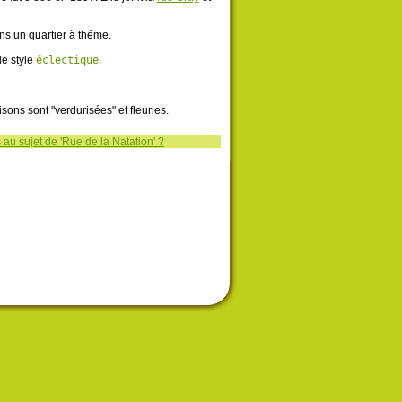
ans un quartier à théme.
e style
éclectique
.
ons sont "verdurisées" et fleuries.
au sujet de 'Rue de la Natation' ?