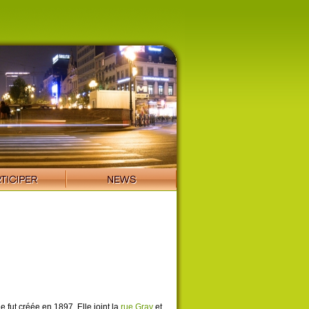
e fut créée en 1897. Elle joint la
rue Gray
et