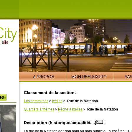
Classement de la section:
Les communes
>
Ixelles
>
Rue de la Natation
Quartiers à thèmes
>
Pêche à Ixelles
>
Rue de la Natation
Description (historique/actualité/....)
:
La rue de la Natation doit son nom au bain public qui y est établi. Ell