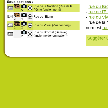
Sous-sections :
-
rue du Br
Rue de la Natation (Rue de la
Pêche (ancien nom))
1
5
-
rue de l'E
-
rue du Viv
Rue de l'Étang
2
4
- rue de la 
Rue du Vivier (Zwanenberg)
nom est
ru
1
2
Rue du Brochet (Damweg
(ancienne dénomination))
2
Suggérer u