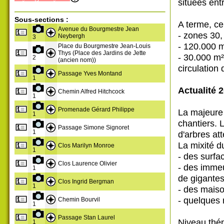
situées ent
Sous-sections :
A terme, ce
Avenue du Bourgmestre Jean
- zones 30,
Neybergh
3
- 120.000 
Place du Bourgmestre Jean-Louis
Thys (Place des Jardins de Jette
- 30.000 m²
2
(ancien nom))
circulation 
Passage Yves Montand
1
Actualité 
Chemin Alfred Hitchcock
1
Promenade Gérard Philippe
La majeure 
1
chantiers. 
Passage Simone Signoret
1
d'arbres att
La mixité du
Clos Marilyn Monroe
1
- des surfa
Clos Laurence Olivier
- des imme
1
de gigante
Clos Ingrid Bergman
1
- des maiso
- quelques
Chemin Bourvil
1
Passage Stan Laurel
Niveau thém
1