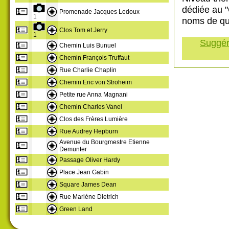
dédiée au 
Promenade Jacques Ledoux
1
noms de qu
Clos Tom et Jerry
1
Suggére
Chemin Luis Bunuel
Chemin François Truffaut
Rue Charlie Chaplin
Chemin Eric von Stroheim
Petite rue Anna Magnani
Chemin Charles Vanel
Clos des Frères Lumière
Rue Audrey Hepburn
Avenue du Bourgmestre Etienne
Demunter
Passage Oliver Hardy
Place Jean Gabin
Square James Dean
Rue Marlène Dietrich
Green Land