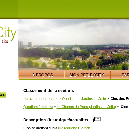
Classement de la section:
Les communes
>
Jette
>
Quartier les Jardins de Jette
>
Clos des F
Quartiers à thèmes
>
Le Cinéma de Papa (Jardins de Jette)
>
Clos 
Description (historique/actualité/....)
:
Clos se greffant sur la
rue Marlène Dietrich
.