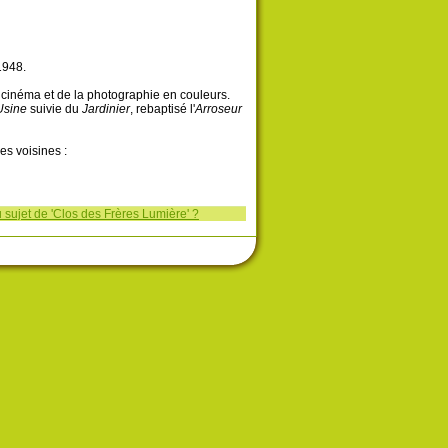
1948.
 cinéma et de la photographie en couleurs.
Usine
suivie du
Jardinier
, rebaptisé l'
Arroseur
s voisines :
 sujet de 'Clos des Frères Lumière' ?