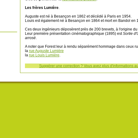
Les frères Lumière
.
Auguste est né à Besançon en 1862 et décédé à Paris en 1954.
Louis est également né à Besançon en 1864 et mort en Bandol en 
Ces deux ingénieurs déposèrent près de 200 brevets, à l'origine du
Leur première présentation cinématographique (1895) est
Sortie d'
arrosé
.
A noter que Forest leur à rendu séparément hommage dans ceux rue
la
rue Auguste Lumière
la
rue Louis Lumière
.
Suggérer une correction ? Vous avez plus d'informations au