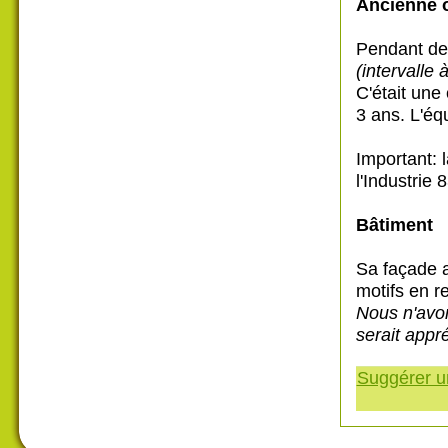
Ancienne o
Pendant d
(intervalle 
C'était une
3 ans. L'éq
Important: 
l'Industrie
Bâtiment
Sa façade 
motifs en r
Nous n'avons
serait appr
Suggérer un