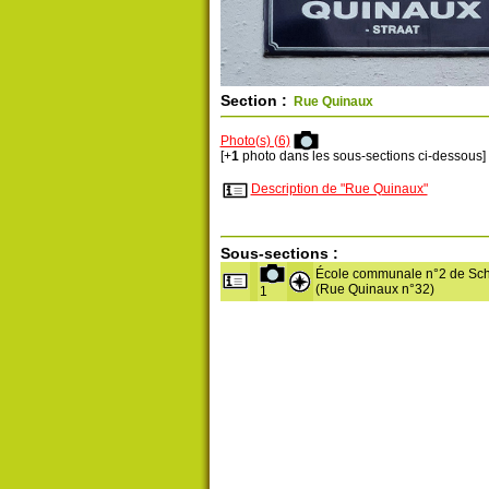
Section :
Rue Quinaux
Photo(s) (6)
[+
1
photo dans les sous-sections ci-dessous]
Description de "Rue Quinaux"
Sous-sections :
École communale n°2 de Sc
(Rue Quinaux n°32)
1