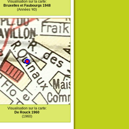
Visualisation sur la carte:
Bruxelles et Faubourgs 1948
(Années '40)
Visualisation sur la carte:
De Rouck 1960
(1960)