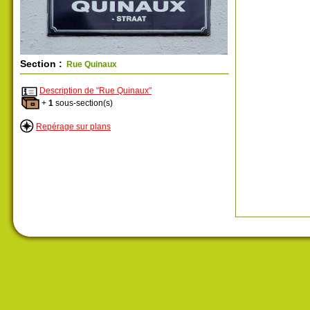
Section :
Rue Quinaux
Description de "Rue Quinaux"
+
1
sous-section(s)
Repérage sur plans