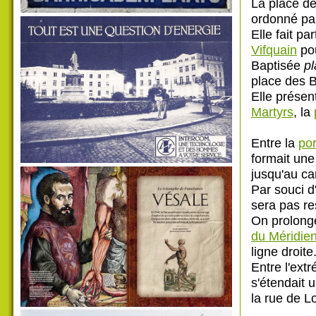
La place de
ordonné par
Elle fait pa
Vifquain
pou
Baptisée
p
place des B
Elle présen
Martyrs
, la
Entre la
po
formait une
jusqu'au ca
Par souci d
sera pas re
On prolong
du Méridie
ligne droite
Entre l'ext
s'étendait 
la rue de L