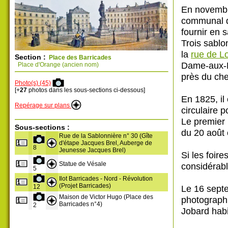
En novembre
communal qu
fournir en 
Trois sablo
la
rue de L
Section :
Place des Barricades
Dame-aux-Ne
Place d'Orange (ancien nom)
près du ch
Photo(s) (45)
[+
27
photos dans les sous-sections ci-dessous]
En 1825, il
Repérage sur plans
circulaire 
Le premier 
Sous-sections :
du 20 août 
Rue de la Sablonnière n° 30 (Gîte
d'étape Jacques Brel, Auberge de
8
Jeunesse Jacques Brel)
Si les foir
Statue de Vésale
considérabl
5
Ilot Barricades - Nord - Révolution
(Projet Barricades)
Le 16 septe
12
Maison de Victor Hugo (Place des
photographi
Barricades n°4)
2
Jobard habit