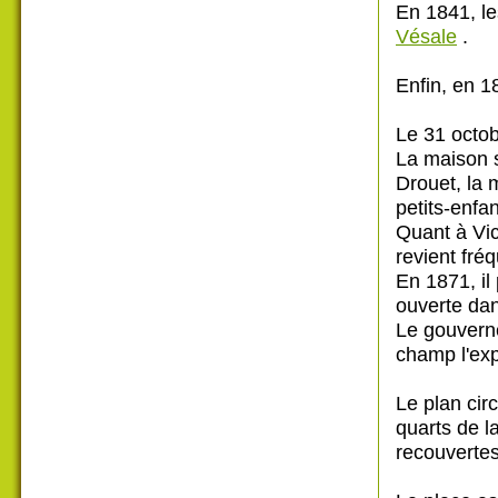
En 1841, le
Vésale
.
Enfin, en 1
Le 31 octob
La maison s
Drouet, la m
petits-enfan
Quant à Vic
revient fré
En 1871, il
ouverte dan
Le gouverne
champ l'exp
Le plan circ
quarts de l
recouvertes